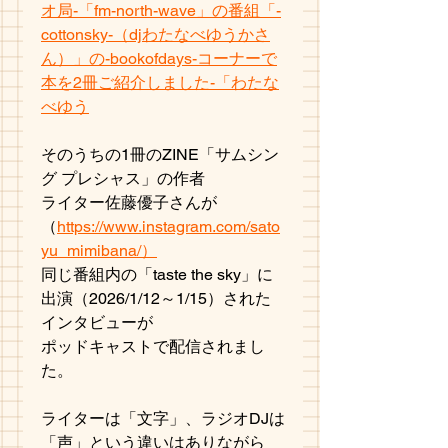
オ局-「fm-north-wave」の番組「-
cottonsky-（djわたなべゆうかさ
ん）」の-bookofdays-コーナーで
本を2冊ご紹介しました-「わたな
べゆう
そのうちの1冊のZINE「サムシン
グ プレシャス」の作者
ライター佐藤優子さんが
（
https://www.instagram.com/sato
yu_mimibana/）
同じ番組内の「taste the sky」に
出演（2026/1/12～1/15）された
インタビューが
ポッドキャストで配信されまし
た。
ライターは「文字」、ラジオDJは
「声」という違いはありながら