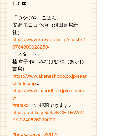
した📖
「つやつや、ごはん」　
安野 モヨコ 他著（河出書房新
社）
https://www.kawade.co.jp/np/isbn/
9784309023250/
「スタート」
楠 章子 作　みなはむ 絵（あかね
書房）
https://www.akaneshobo.co.jp/sear
ch/info.php
...
https://www.fmnorth.co.jp/cottonsk
y/
#radiko
 でご視聴できます♪
https://radiko.jp/#!/ts/NORTHWAV
E/20240826090000
#bookofdays
#本好き