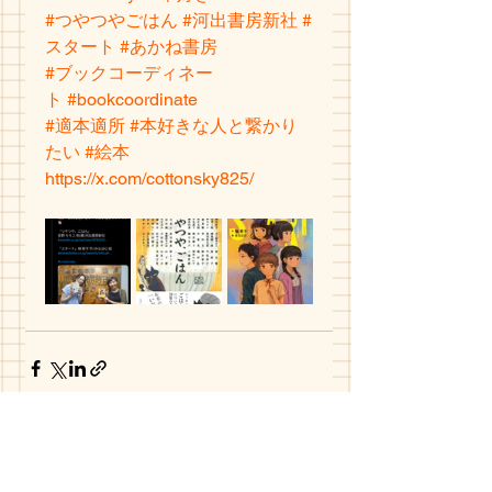
#つやつやごはん
#河出書房新社
#
スタート
#あかね書房
#ブックコーディネー
ト
#bookcoordinate
#適本適所
#本好きな人と繋かり
たい
#絵本
https://x.com/cottonsky825/