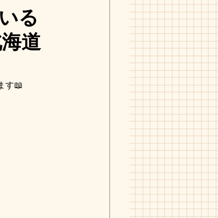
いる
北海道
ます📖