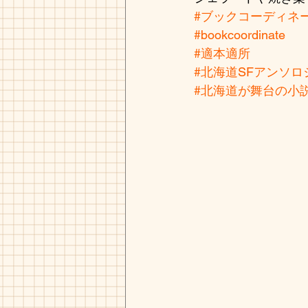
#ブックコーディネ
#bookcoordinate
#適本適所
#北海道SFアンソロ
#北海道が舞台の小