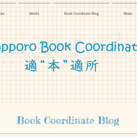
me
Works
Book Coordinate Blog
News
Book Coordinate Blog