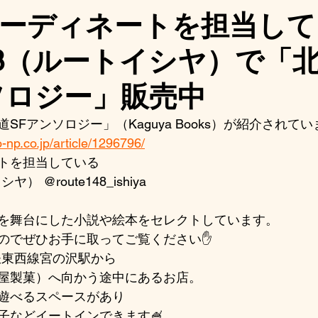
ーディネートを担当して
e148（ルートイシヤ）で「
ソロジー」販売中
Fアンソロジー」（Kaguya Books）が紹介されてい
-np.co.jp/article/1296796/
トを担当している
ヤ） @route148_ishiya 
を舞台にした小説や絵本をセレクトしています。
のでぜひお手に取ってご覧ください✋
下鉄東西線宮の沢駅から
屋製菓）へ向かう途中にあるお店。
遊べるスペースがあり
子などイートインできます🍧