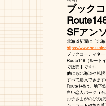
4月4日
ブックコ
Rout
SFアン
北海道新聞に「北海道S
https://www.hokkaido
ブックコーディネー
Route148（ルートイシ
で販売中です✨
他にも北海道や札幌
すべて購入できます
Route148は、地
白い恋人パーク（石
お子さまがのびのび
ジェラートや焼き菓