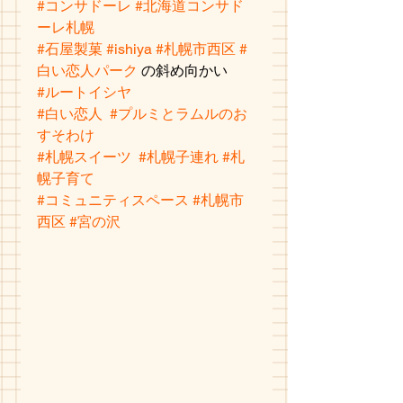
#コンサドーレ
#北海道コンサド
ーレ札幌
#石屋製菓
#ishiya
#札幌市西区
#
白い恋人パーク
 の斜め向かい
#ルートイシヤ
#白い恋人
#プルミとラムルのお
すそわけ
#札幌スイーツ
#札幌子連れ
#札
幌子育て
#コミュニティスペース
#札幌市
西区
#宮の沢