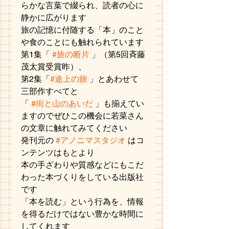
らかな言葉で綴られ、読者の心に
静かに広がります
旅の記憶に付随する「本」のこと
や食のことにも触れられています
第1集「 
#旅の断片
 」（第5回斉藤
茂太賞受賞昨）、
第2集「
#途上の旅
 」とあわせて
三部作すべてと
「 
#街と山のあいだ
 」も揃えてい
ますのでぜひこの機会に若菜さん
の文章に触れてみてください
発刊元の 
#アノニマスタジオ
 はコ
ンテンツはもとより
本の手ざわりや質感などにもこだ
わった本づくりをしている出版社
です
「本を読む」という行為を、情報
を得るだけではない豊かな時間に
してくれます