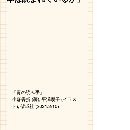
「青の読み手」
小森香折 (著), 平澤朋子 (イラス
ト), 偕成社 (2021/2/10)