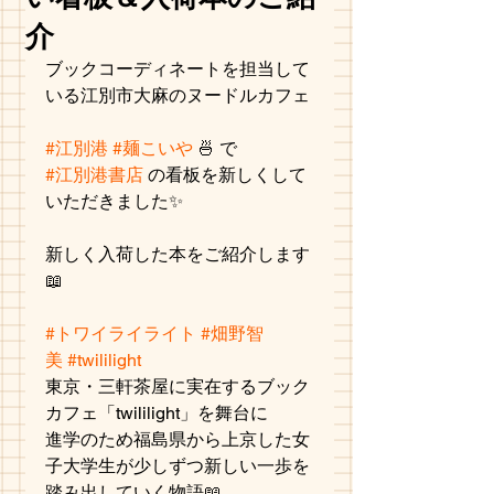
介
ブックコーディネートを担当して
いる江別市大麻のヌードルカフェ
#江別港
#麺こいや
 🍜 で
#江別港書店
 の看板を新しくして
いただきました✨
新しく入荷した本をご紹介します
📖
#トワイライライト
#畑野智
美
#twililight
東京・三軒茶屋に実在するブック
カフェ「twililight」を舞台に
進学のため福島県から上京した女
子大学生が少しずつ新しい一歩を
踏み出していく物語📖